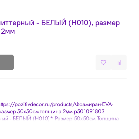
литтерный - БЕЛЫЙ (H010), размер
 2мм
https://pozitivdecor.ru/products/Фоамиран-EVA-
размер-50х50см-толщина-2мм-p501091803
рный - БЕЛЫЙ (H010)* Размер 50х50см Толщина