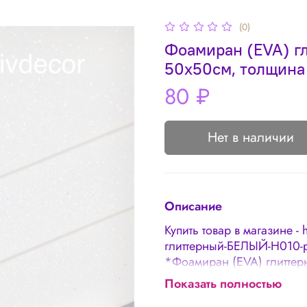
(0)
Фоамиран (EVA) г
50х50см, толщина
80 ₽
Нет в наличии
Описание
Купить товар в магазине - 
глиттерный-БЕЛЫЙ-H010-
*Фоамиран (EVA) глитте
2мм
Показать полностью