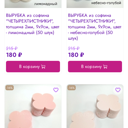
ВЫРУБКА из софтина
ВЫРУБКА из софтина
"ЧЕТЫРЕХЛИСТНИКИ",
"ЧЕТЫРЕХЛИСТНИКИ",
толщина 2мм, 9х9см, цвет
толщина 2мм, 9х9см, цвет
- лимонадный (50 штук)
- небесно-голубой (50
штук)
215 ₽
215 ₽
180 ₽
180 ₽
В корзину
В корзину
-16%
-16%