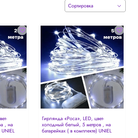
ет-
Гирлянда «Роса», LED, цвет-
а , на
холодный белый, 5 метров , на
) UNIEL
батарейках ( в комплекте) UNIEL