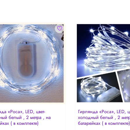
да «Роса», LED, цвет-
Гирлянда «Роса», LED, цв
ый белый , 2 метра , на
холодный белый , 2 метр
йках ( в комплекте)
батарейках ( в комплекте