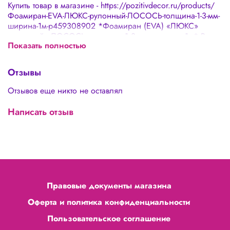
Купить товар в магазине - https://pozitivdecor.ru/products/
Фоамиран-EVA-ЛЮКС-рулонный-ЛОСОСЬ-толщина-1-3-мм-
ширина-1м-p459308902 *Фоамиран (EVA) «ЛЮКС»
рулонный - ЛОСОСЬ, толщина 1,3 мм, ширина 1м* В
Показать полностью
силу специфики производства фоамирана считается
допустимым: 🌸 Наличие неровных краев 🌸
Погрешность в толщине 0,1-0,3 мм 🌸 Может встречаться
Отзывы
одно-два отверстия диаметром до 2-3 мм. Более крупные
отверстия компенсируем добавлением материала равному
Отзывов еще никто не оставлял
диаметру отверстия. 🌸 Может встречаться стыковочный
шов
Написать отзыв
Правовые документы магазина
Оферта и политика конфиденциальности
Пользовательское соглашение