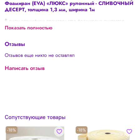
Фоамиран (EVA) «ЛЮКС» рулонный - СЛИВОЧНЫЙ
ДЕСЕРТ, толщина 1,3 мм, ширина 1м
В силу специфики производства фоамирана считается
допустимым:
Показать полностью
🌸 Наличие неровных краев
Отзывы
🌸 Погрешность в толщине 0,1-0,3 мм
Отзывов еще никто не оставлял
🌸 Может встречаться одно-два отверстия диаметром до 2-
3 мм. Более крупные отверстия компенсируем
Написать отзыв
добавлением материала равному диаметру отверстия.
🌸 Может встречаться стыковочный шов
Сопутствующие товары
-18%
-18%