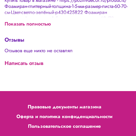
Купить товар в магазине - https://pozitivdecor.ru/products/
Фоамиран-глиттерный-толщина-1-5-мм-размер-листа-60-70-
см-Цвет-светло-зелёный-p430425822 Фоамиран
глиттерный - толщина 1,5 мм , размер листа 60/70 см.
Показать полностью
Цвет - светло-зелёный
Отзывы
Отзывов еще никто не оставлял
Написать отзыв
Правовые документы магазина
Оферта и политика конфиденциальности
Пользовательское соглашение