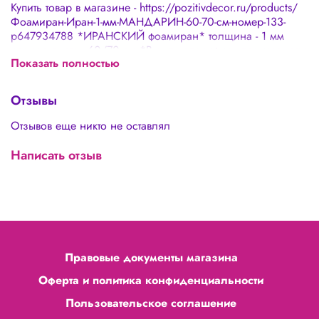
Купить товар в магазине - https://pozitivdecor.ru/products/
Фоамиран-Иран-1-мм-МАНДАРИН-60-70-см-номер-133-
p647934788 *ИРАНСКИЙ фоамиран* толщина - 1 мм
размер листа - 60/70 см *В силу специфики производства
Показать полностью
фоамирана считается допустимым:* 🌸 Наличие неровных
краев 🌸 Погрешность в толщине 0,1-0,3 мм 🌸 Оттенки в
разных партиях могут отличаться 🌸 Наличие пор и
Отзывы
дырочек не более 5% площади листа, что не является
дефектом товара, а особенностью иранского фоамирана
Отзывов еще никто не оставлял
Написать отзыв
Правовые документы магазина
Оферта и политика конфиденциальности
Пользовательское соглашение