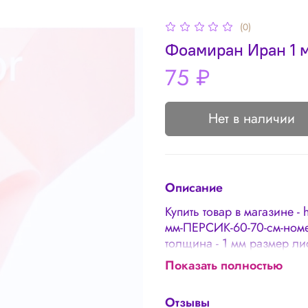
(0)
Фоамиран Иран 1 м
75 ₽
Нет в наличии
Описание
Купить товар в магазине - 
мм-ПЕРСИК-60-70-см-но
толщина - 1 мм размер ли
фоамирана считается доп
Показать полностью
Погрешность в толщине 0,
отличаться 🌸 Наличие п
Отзывы
является дефектом товар