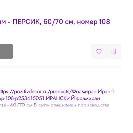
м - ПЕРСИК, 60/70 см, номер 108
https://pozitivdecor.ru/products/Фоамиран-Иран-1-
мер-108-p253415051 ИРАНСКИЙ фоамиран
ста - 60/70 см В силу специфики производства
устимым: 🌸 Наличие неровных краев 🌸
1-0,3 мм 🌸 Оттенки в разных партиях могут
ор и дырочек не более 5% площади листа, что не
а, а особенностью иранского фоамирана