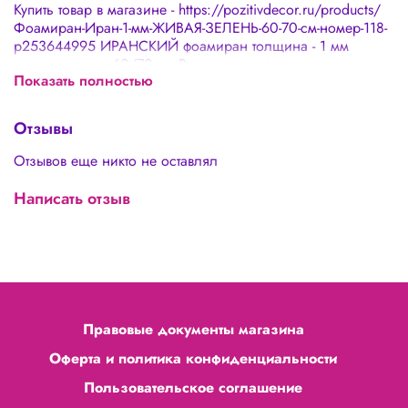
Купить товар в магазине - https://pozitivdecor.ru/products/
Фоамиран-Иран-1-мм-ЖИВАЯ-ЗЕЛЕНЬ-60-70-см-номер-118-
p253644995 ИРАНСКИЙ фоамиран толщина - 1 мм
размер листа - 60/70 см В силу специфики производства
Показать полностью
фоамирана считается допустимым: 🌸 Наличие неровных
краев 🌸 Погрешность в толщине 0,1-0,3 мм 🌸 Оттенки в
разных партиях могут отличаться 🌸 Наличие пор и
Отзывы
дырочек не более 5% площади листа, что не является
дефектом товара, а особенностью иранского фоамирана
Отзывов еще никто не оставлял
Написать отзыв
Правовые документы магазина
Оферта и политика конфиденциальности
Пользовательское соглашение