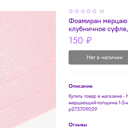
(0)
Фоамиран мерцающи
клубничное суфле,
150 ₽
Нет в наличии
Описание
Купить товар в магазине - 
мерцающий-толщина-1-5-мм
p273709029
Отзывы