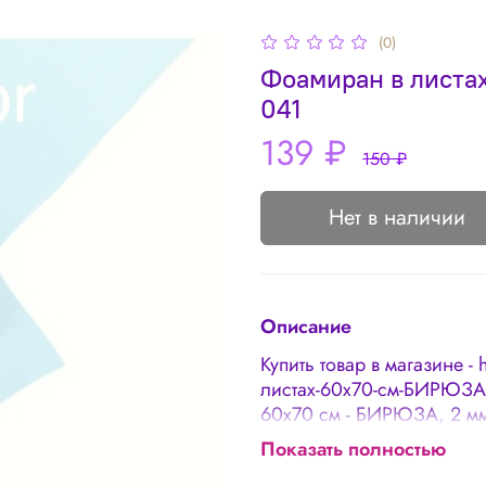
(0)
Фоамиран в листах
041
139 ₽
150 ₽
Нет в наличии
Описание
Купить товар в магазине - 
листах-60х70-см-БИРЮЗА-
60х70 см - БИРЮЗА, 2 мм
фоамирана считается доп
Показать полностью
Погрешность в толщине 0,