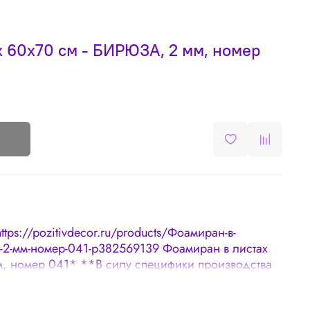
 60х70 см - БИРЮЗА, 2 мм, номер
https://pozitivdecor.ru/products/Фоамиран-в-
2-мм-номер-041-p382569139 Фоамиран в листах
, номер 041* **В силу специфики производства
устимым:* 🌸 Наличие неровных краев 🌸
1-0,3 мм 🌸Оттенки в разных партиях могут