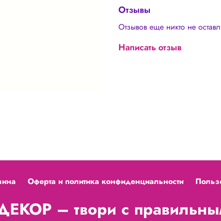
отличаться 🌸 Наличие п
Отзывы
является дефектом товар
Отзывов еще никто не остав
Написать отзыв
зина
Оферта и политика конфиденциальности
Польз
ЕКОР – твори с правильным