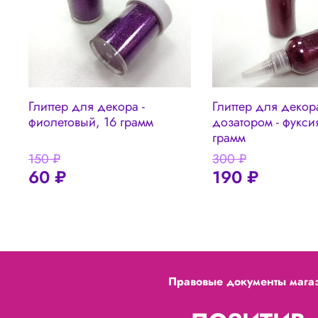
Глиттер для декора -
Глиттер для декор
фиолетовый, 16 грамм
дозатором - фукси
грамм
150 ₽
300 ₽
60 ₽
190 ₽
Правовые документы мага