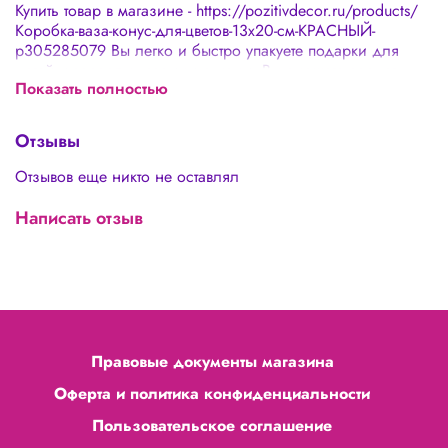
Купить товар в магазине - https://pozitivdecor.ru/products/
Коробка-ваза-конус-для-цветов-13х20-см-КРАСНЫЙ-
p305285079 Вы легко и быстро упакуете подарки для
детей и взрослых своими руками. Вы сможете создать
Показать полностью
невероятную цветочную композицию и красиво упаковать!
- не нужна упаковка в подарочную бумагу - подходят для
цветочных композиций, сладостей - можно использовать
Отзывы
в быту
Отзывов еще никто не оставлял
Написать отзыв
Правовые документы магазина
Оферта и политика конфиденциальности
Пользовательское соглашение