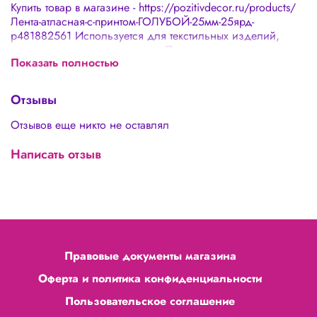
Купить товар в магазине - https://pozitivdecor.ru/products/
Лента-атласная-с-принтом-ГОЛУБОЙ-25мм-25ярд-
p481882561 Используется для текстильных изделий,
аксессуаров, декорирования. Применяются в различных
Показать полностью
видах рукоделия, при упаковке подарков. Отличное
качество и приятные на ощупь.
Отзывы
Отзывов еще никто не оставлял
Написать отзыв
Правовые документы магазина
Оферта и политика конфиденциальности
Пользовательское соглашение