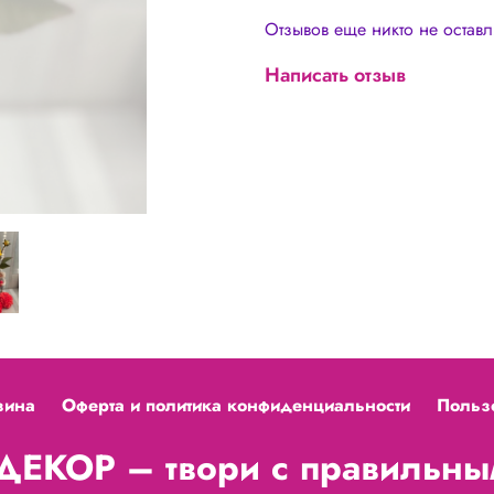
распечатки, размеры; Мас
Отзывов еще никто не остав
What’s app – 24/7
Написать отзыв
зина
Оферта и политика конфиденциальности
Польз
ЕКОР – твори с правильным