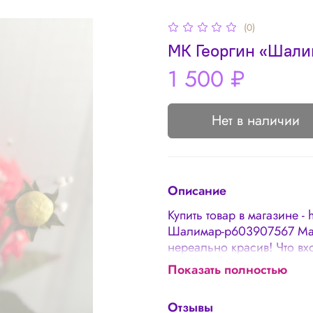
(0)
МК Георгин «Шали
1 500 ₽
Нет в наличии
Описание
Купить товар в магазине - 
Шалимар-p603907567 Мас
нереально красив! Что в
молда, используем прир
Показать полностью
цветка✅ Листья, чашел
мрамор✅ Гипсофила (бон
Отзывы
моменты☘ Дополнительно