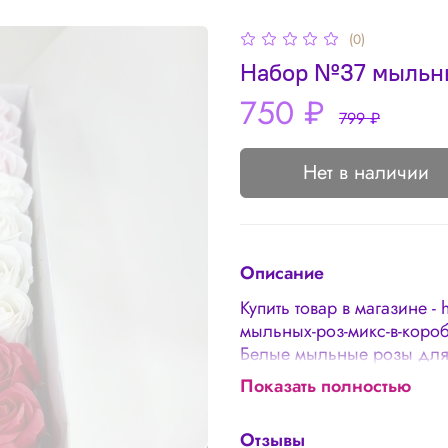
(0)
Набор №37 мыльных
750 ₽
799 ₽
Нет в наличии
Описание
Купить товар в магазине - 
мыльных-роз-микс-в-коро
Белые мыльные розы для
подарок для учителей, л
Показать полностью
см В упаковке 50 штук Мы
Условия хранения: рекоме
Отзывы
примеру). При долгом хр