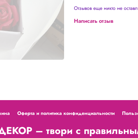
Сухие розы можно подерж
Отзывов еще никто не остав
утюг) и они вернут свою ш
Написать отзыв
зина
Оферта и политика конфиденциальности
Польз
ЕКОР – твори с правильным