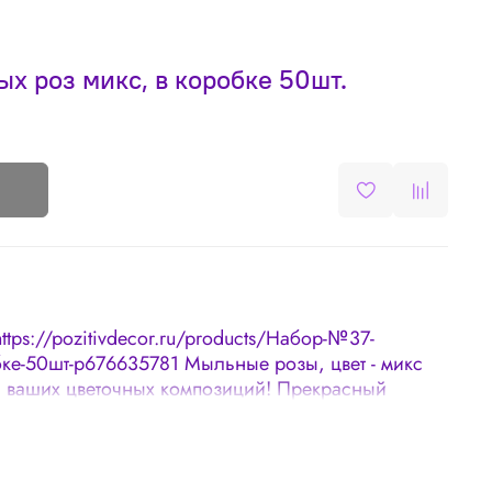
 роз микс, в коробке 50шт.
https://pozitivdecor.ru/products/Набор-№37-
бке-50шт-p676635781 Мыльные розы, цвет - микс
 ваших цветочных композиций! Прекрасный
юбимой женщины и близких людей! Размер: 5х5
 отправляем только целой коробкой по 50 штук!
ндуется хранить в прохладном месте (балкон, к
анении в помещении розы теряют свою мягкость.