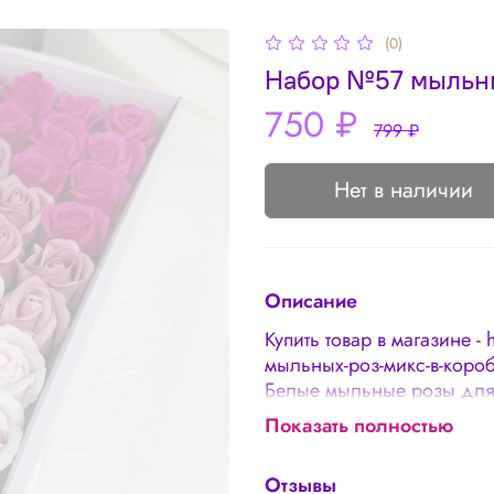
(0)
Набор №57 мыльных
750 ₽
799 ₽
Нет в наличии
Описание
Купить товар в магазине - 
мыльных-роз-микс-в-коро
Белые мыльные розы для
подарок для учителей, л
Показать полностью
см В упаковке 50 штук
Отзывы