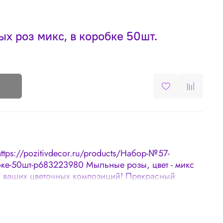
 роз микс, в коробке 50шт.
https://pozitivdecor.ru/products/Набор-№57-
бке-50шт-p683223980 Мыльные розы, цвет - микс
 ваших цветочных композиций! Прекрасный
юбимой женщины и близких людей! Размер: 5х5