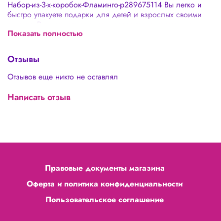
Набор-из-3-х-коробок-Фламинго-p289675114 Вы легко и
быстро упакуете подарки для детей и взрослых своими
руками. Вы сможете создать невероятную цветочную
Показать полностью
композицию и красиво упаковать! - не нужна упаковка в
подарочную бумагу - подходят для цветочных
композиций, сладостей - можно использовать в быту
Отзывы
Отзывов еще никто не оставлял
Написать отзыв
Правовые документы магазина
Оферта и политика конфиденциальности
Пользовательское соглашение