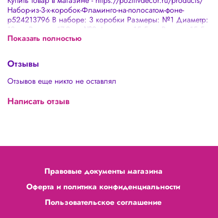
Купить товар в магазине - https://pozitivdecor.ru/products/
Набор-из-3-х-коробок-Фламинго-на-полосатом-фоне-
p524213796 В наборе: 3 коробки Размеры: №1 Диаметр:
18 см Высота: 17,2 см №2 Диаметр: 15,5 см Высота: 15,5
Показать полностью
см №3 Диаметр: 12 см Высота: 12,2 см
Отзывы
Отзывов еще никто не оставлял
Написать отзыв
Правовые документы магазина
Оферта и политика конфиденциальности
Пользовательское соглашение