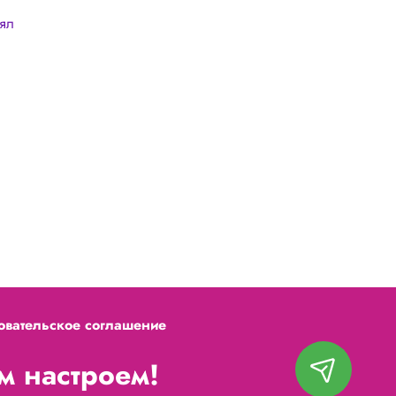
лял
овательское соглашение
 настроем!