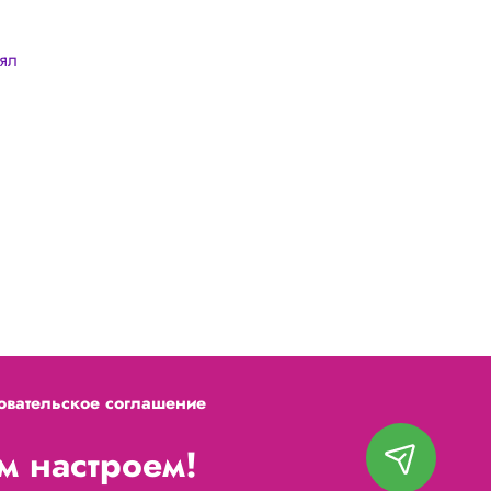
лял
овательское соглашение
 настроем!