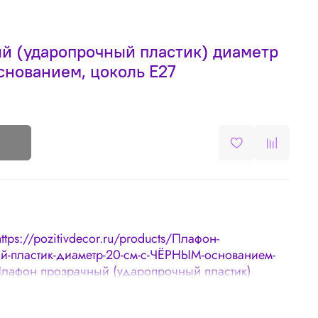
й (ударопрочный пластик) диаметр
снованием, цоколь Е27
https://pozitivdecor.ru/products/Плафон-
-пластик-диаметр-20-см-с-ЧЁРНЫМ-основанием-
Плафон прозрачный (ударопрочный пластик)
 основанием, цоколь Е27