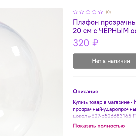
(0)
Плафон прозрачны
20 см с ЧЁРНЫМ о
320 ₽
Нет в наличии
Описание
Купить товар в магазине - 
прозрачный-ударопрочный
цоколь-Е27-p526683165 
диаметр 20 см с ЧЁРНЫМ
Показать полностью