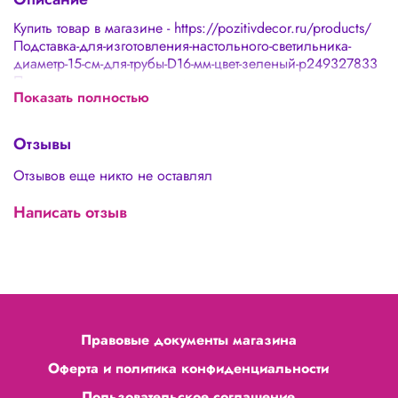
Купить товар в магазине - https://pozitivdecor.ru/products/
Подставка-для-изготовления-настольного-светильника-
диаметр-15-см-для-трубы-D16-мм-цвет-зеленый-p249327833
Подставка для изготовления настольного светильника,
Показать полностью
диаметр 15 см , для трубы D16 мм , цвет - зеленый
Отзывы
Отзывов еще никто не оставлял
Написать отзыв
Правовые документы магазина
Оферта и политика конфиденциальности
Пользовательское соглашение