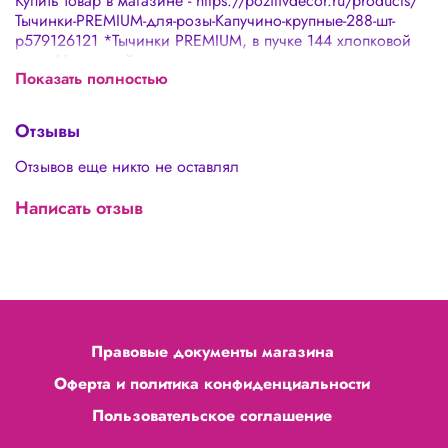
Купить товар в магазине - https://pozitivdecor.ru/products/
Тычинки-PREMIUM-для-розы-Капучино-крупные-288-шт-
p579126121 *Тычинки PREMIUM, в пучке 144 хлопковой
нити. На каждой нити с двух сторон сделана тычинка,
Показать полностью
всего 288 головок. Ширина головки тычинки 2-3 мм.*
Отзывы
Отзывов еще никто не оставлял
Написать отзыв
Правовые документы магазина
Оферта и политика конфиденциальности
Пользовательское соглашение