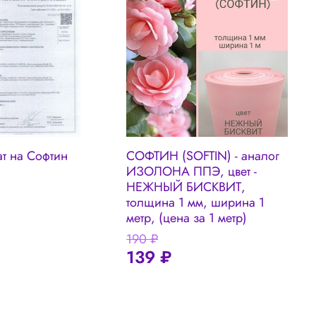
т на Софтин
СОФТИН (SOFTIN) - аналог
С
ИЗОЛОНА ППЭ, цвет -
И
НЕЖНЫЙ БИСКВИТ,
С
толщина 1 мм, ширина 1
ш
метр, (цена за 1 метр)
190 ₽
1
139 ₽