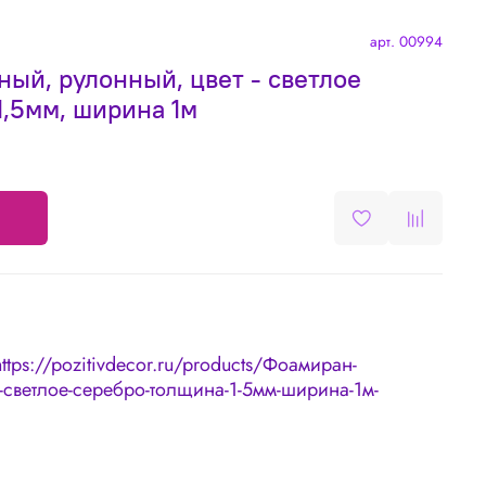
арт.
00994
ый, рулонный, цвет - светлое
1,5мм, ширина 1м
https://pozitivdecor.ru/products/Фоамиран-
-светлое-серебро-толщина-1-5мм-ширина-1м-