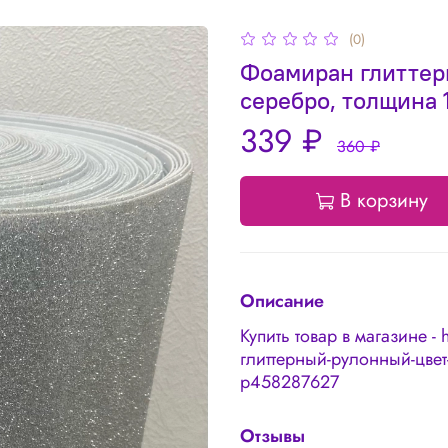
(0)
Фоамиран глиттерн
серебро, толщина 
339 ₽
360 ₽
В корзину
Описание
Купить товар в магазине - 
глиттерный-рулонный-цвет
p458287627
Отзывы