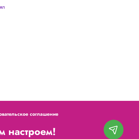
лял
овательское соглашение
 настроем!