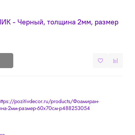
К - Черный, толщина 2мм, размер
https://pozitivdecor.ru/products/Фоамиран-
на-2мм-размер-60х70см-p488253054
лял