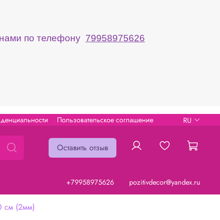
с нами по телефону
79958975626
иденциальности
Пользовательское соглашение
RU
Оставить отзыв
+79958975626
pozitivdecor@yandex.ru
см (2мм)