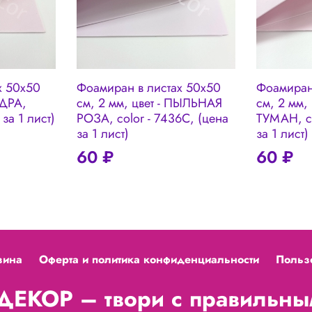
х 50х50
Фоамиран в листах 50х50
Фоамиран
УДРА,
см, 2 мм, цвет - ПЫЛЬНАЯ
см, 2 мм,
 за 1 лист)
РОЗА, color - 7436C, (цена
ТУМАН, co
за 1 лист)
за 1 лист)
60 ₽
60 ₽
зина
Оферта и политика конфиденциальности
Польз
ЕКОР – твори с правильным