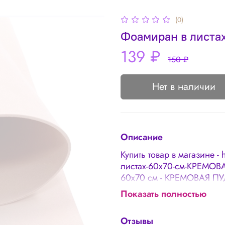
(0)
Фоамиран в листа
139 ₽
150 ₽
Нет в наличии
Описание
Купить товар в магазине - 
листах-60х70-см-КРЕМОВ
60х70 см - КРЕМОВАЯ ПУД
фоамирана считается доп
Показать полностью
Погрешность в толщине 0,
отличаться 🌸 Наличие п
Отзывы
является дефектом товар