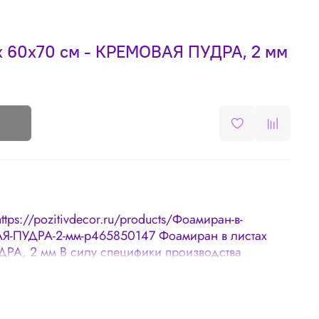
х 60х70 см - КРЕМОВАЯ ПУДРА, 2 мм
https://pozitivdecor.ru/products/Фоамиран-в-
АЯ-ПУДРА-2-мм-p465850147 Фоамиран в листах
РА, 2 мм В силу специфики производства
устимым: 🌸 Наличие неровных краев 🌸
1-0,3 мм 🌸Оттенки в разных партиях могут
ор и дырочек не более 5% площади листа, что не
а, а особенностью иранского фоамирана