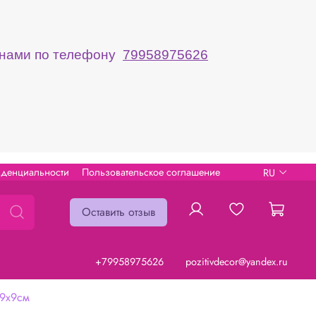
с нами по телефону
79958975626
иденциальности
Пользовательское соглашение
RU
Оставить отзыв
+79958975626
pozitivdecor@yandex.ru
9х9см