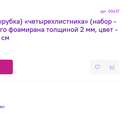
арт.
00637
ырубка) «четырехлистника» (набор -
го фоамирана толщиной 2 мм, цвет -
 см
лял