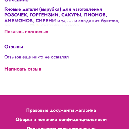
Готовые детали (вырубка) для изготовления
РОЗОЧЕК, ГОРТЕНЗИИ, САКУРЫ, ПИОНОВ,
АНЕМОНОВ, СИРЕНИ и тд .... и создания букетов,
3D картин ,
СВЕТИЛЬНИКОВ и другого
Показать полностью
различного декора!
Размер деталей 9х9 см
Отзывы
Толщина 1,3мм
Отзывов еще никто не оставлял
Цена указана за 50 штук!
Написать отзыв
Правовые документы магазина
Оферта и политика конфиденциальности
Пользовательское соглашение