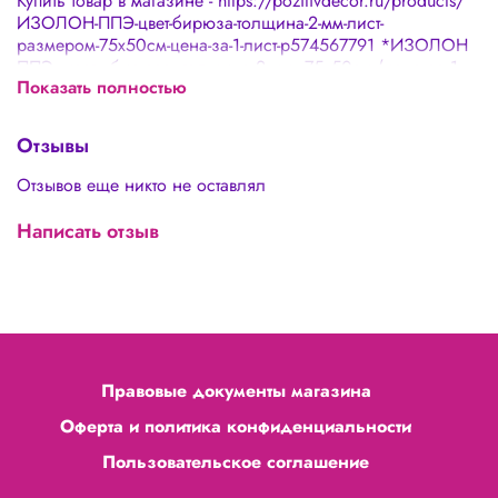
Купить товар в магазине - https://pozitivdecor.ru/products/
ИЗОЛОН-ППЭ-цвет-бирюза-толщина-2-мм-лист-
размером-75х50см-цена-за-1-лист-p574567791 *ИЗОЛОН
ППЭ, цвет - бирюза, толщина 2 мм, 75х50см (цена за 1
Показать полностью
лист) *
Отзывы
Отзывов еще никто не оставлял
Написать отзыв
Правовые документы магазина
Оферта и политика конфиденциальности
Пользовательское соглашение