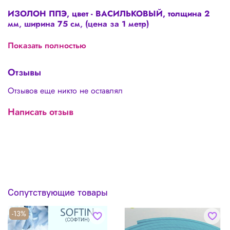
ИЗОЛОН ППЭ, цвет - ВАСИЛЬКОВЫЙ, толщина 2
мм, ширина 75 см, (цена за 1 метр)
Это УНИКАЛЬНЫЙ материал для изготовления цветов и
Показать полностью
цветочных фотозон, крыльев и другого разнообразного
декора!!!
Отзывы
ВАЖНО: продаем от трех метров!
Отзывов еще никто не оставлял
Написать отзыв
Посмотрите какую красоту сотворила
Григорьева Оксана
из этого материала!
Сопутствующие товары
-13%