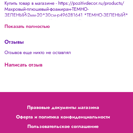
Купить товар в магазине - https://pozitivdecor.ru/products/
Махровый-плюшевый-фоамиран-ТЕМНО-
ЗЕЛЕНЫЙ-2мм-20*30см-p496281641 *ТЕМНО-ЗЕЛЕНЫЙ*
Махровый (плюшевый) фоамиран. Одна сторона —
Показать полностью
махровая/бархатная, другая — гладкая. Размер: 20х30
см. Толщина 2 мм. Цвета материалов на сайте могут
незначительно отличаться от реальных из-за
Отзывы
особенностей цветопередачи вашего экрана.
Отзывов еще никто не оставлял
Написать отзыв
Правовые документы магазина
Оферта и политика конфиденциальности
Пользовательское соглашение