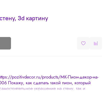
стену, 3d картину
https://pozitivdecor.ru/products/МК-Пион-декор-на-
006 Покажу, как сделать такой пион, который
самостоятельное украшение на стену, так и
ер-класс в видеоформате. Поддержка в группе