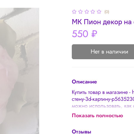
(0)
МК Пион декор на 
550 ₽
Нет в наличии
Описание
Купить товар в магазине - 
стену-3d-картину-p563523
можно использовать, как 
элемент 3d картины. Маст
Показать полностью
What’s app – 24/7
Отзывы