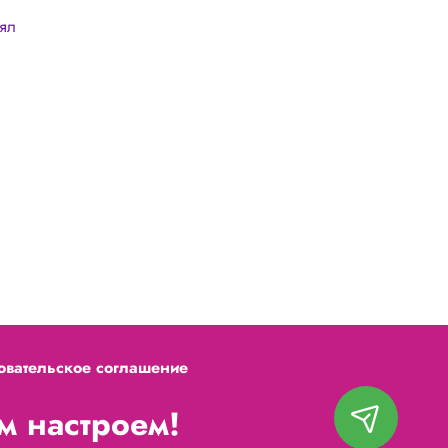
лял
овательское соглашение
 настроем!