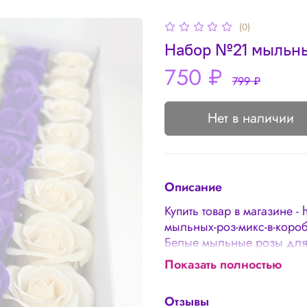
(0)
Набор №21 мыльных
750 ₽
799 ₽
Нет в наличии
Описание
Купить товар в магазине - 
мыльных-роз-микс-в-коро
Белые мыльные розы для
подарок для учителей, л
Показать полностью
см В упаковке 50 штук Мы
Условия хранения: рекоме
Отзывы
примеру). При долгом хр