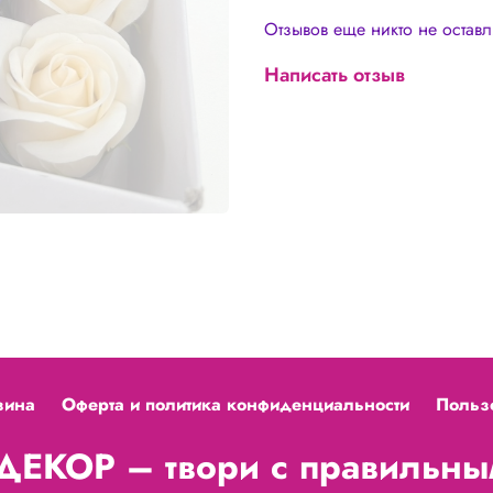
Сухие розы можно подерж
Отзывов еще никто не остав
утюг) и они вернут свою ш
Написать отзыв
зина
Оферта и политика конфиденциальности
Польз
ЕКОР – твори с правильным