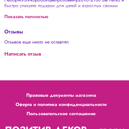
быстро упакуете подарки для детей и взрослых своими
руками. Вы сможете создать невероятную цветочную
Показать полностью
композицию и красиво упаковать! - не нужна упаковка в
подарочную бумагу - подходят для цветочных
композиций, сладостей - можно использовать в быту
Отзывы
Отзывов еще никто не оставлял
Написать отзыв
Правовые документы магазина
Оферта и политика конфиденциальности
Пользовательское соглашение