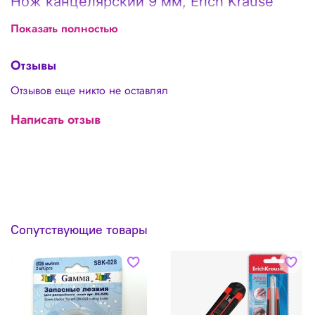
Нож канцелярский 9 мм, Erich Krause
ARROW, с автоматической системой
Показать полностью
фиксации лезвия auto-lock и насадкой
для безопасного отделения сегмента
Отзывы
лезвия, резиновые вставки,
Отзывов еще никто не оставлял
металлические направляющие, 2 лезвия
в наборе
Написать отзыв
Сопутствующие товары