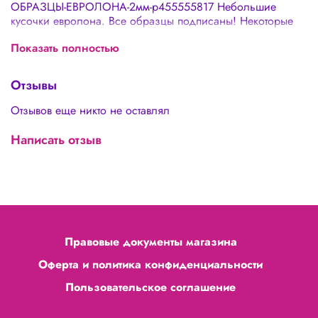
ОБРАЗЦЫ-ЕВРОЛОНА-2мм-p455555817 Небольшие
кусочки евролона. Все образцы подписаны! Некоторые
цвета могут отсутствовать из-за того, что данного цвета нет в
Показать полностью
наличии. Цвета материалов на сайте могут незначительно
отличаться от реальных из-за особенностей
цветопередачи вашего экрана. Прочитать подробнее о
Отзывы
материалах и работе с ними можно на нашем сайте в
разделе : ПОЛЕЗНЫЕ СТАТЬИ ()
Отзывов еще никто не оставлял
Написать отзыв
Правовые документы магазина
Оферта и политика конфиденциальности
Пользовательское соглашение