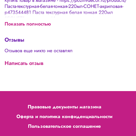
Купить товар в магазине - https://pozitivdecor.ru/products/
Паста-текстурная-белая-тонкая-220мл-СОНЕТ-акриловая-
p473544481 Паста текстурная белая тонкая 220мл
"СОНЕТ" акриловая. Используется для формирования
Показать полностью
объемного рельефа на любой поверхности. Наносится
кистью или мастихином. После высыхания образует
прочный несмываемый водой рельеф. Высохшую
Отзывы
поверхность можно окрашивать красками. Объем: 220
мл.
Отзывов еще никто не оставлял
Написать отзыв
Правовые документы магазина
Оферта и политика конфиденциальности
Пользовательское соглашение