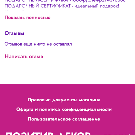
ПОДАРОЧНЫЙ СЕРТИФИКАТ - идеальный подарок!
Иногда близкие хотят вас порадовать, но не знают чем
Показать полностью
именно. Сертификат на покупки в нашем магазине - 100%
решение вопроса! Ведь лучший подарок это тот, который
человек желает сам!
Отзывы
Отзывов еще никто не оставлял
Написать отзыв
Правовые документы магазина
Оферта и политика конфиденциальности
Пользовательское соглашение