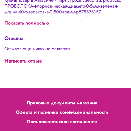
Купить товар в магазине - https://pozitivdecor.ru/products/
ПРОВОЛОКА-флористическая-диаметр-0-5-мм-зеленая-
длина-40-см-упаковка-0-500-грамм-p578878157
*Проволока флористическая, диаметр 0,5 мм* Цвет -
Показать полностью
зеленый Длина: 40 см Упаковка: 0,500 Используется в
цветочной флористике для придания формы стеблям.
Хорошо подойдет для любого творчества и рукоделия!
Отзывы
Мастерицы оценивают на 5+
Отзывов еще никто не оставлял
Написать отзыв
Правовые документы магазина
Оферта и политика конфиденциальности
Пользовательское соглашение