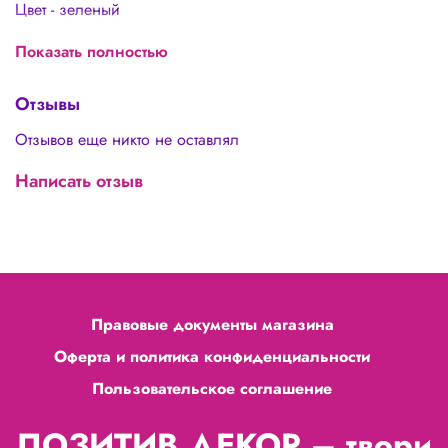
Цвет - зеленый
Длина: 40 см
Показать полностью
Упаковка: 0,500
Отзывы
Используется в цветочной флористике для придания
формы стеблям. Хорошо подойдет для любого творчества
Отзывов еще никто не оставлял
и рукоделия! Мастерицы оценивают на 5+
Написать отзыв
Правовые документы магазина
Оферта и политика конфиденциальности
Пользовательское соглашение
ПОЗИТИВ ДЕКОР – твори