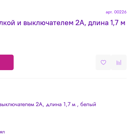
арт.
00226
лкой и выключателем 2А, длина 1,7 м
выключателем 2А, длина 1,7 м , белый
лял