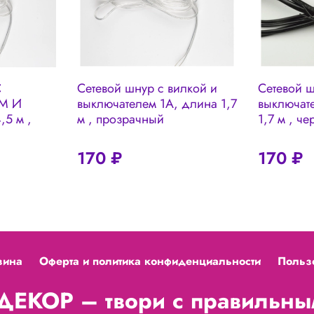
С
Сетевой шнур с вилкой и
Сетевой ш
М И
выключателем 1А, длина 1,7
выключат
5 м ,
м , прозрачный
1,7 м , ч
170 ₽
170 ₽
зина
Оферта и политика конфиденциальности
Польз
ЕКОР – твори с правильным