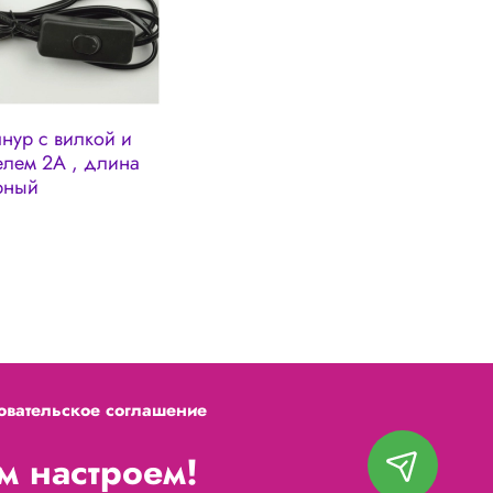
нур с вилкой и
елем 2А , длина
ерный
овательское соглашение
 настроем!