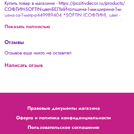
Купить товар в магазине - https://pozitivdecor.ru/products/
СОФТИН-SOFTIN-цвет-БЕЛЫЙ-толщина-1-мм-ширина-1-м-
цена-за-1-метр-p449989404 *SOFTIN (СОФТИН), цвет -
БЕЛЫЙ, толщина 1 мм, ширина 1 м (цена за 1 метр)* Это
Показать полностью
новый уникальный материал для создания цветочного
декора, соединивший в себе лучшие качества ППЭ и
ЭВА! При производстве данного материала используется
Отзывы
ППЭ И ЭВА в соотношении 2/1! Подходит для
изготовления светильников! (Отличная
Отзывов еще никто не оставлял
светопропускаемость светлых расцветок *ВАЖНО: Мы
продаем Софтин от трех метров!*
Написать отзыв
Правовые документы магазина
Оферта и политика конфиденциальности
Пользовательское соглашение