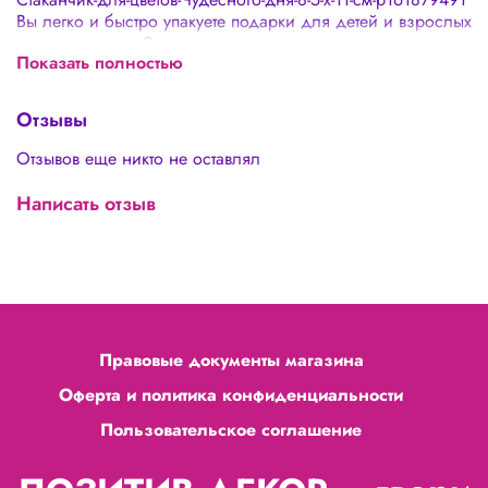
Вы легко и быстро упакуете подарки для детей и взрослых
своими руками. Вы сможете создать невероятную
Показать полностью
цветочную композицию и красиво упаковать! - не нужна
упаковка в подарочную бумагу - подходят для цветочных
композиций, сладостей - можно использовать в быту
Отзывы
Отзывов еще никто не оставлял
Написать отзыв
Правовые документы магазина
Оферта и политика конфиденциальности
Пользовательское соглашение