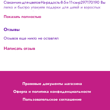
Стаканчик-для-цветов-На-радость-8-5-х-11-см-p297170190 Вы
легко и быстро упакуете подарки для детей и взрослых
своими руками. Вы сможете создать невероятную
Показать полностью
цветочную композицию и красиво упаковать! - не нужна
упаковка в подарочную бумагу - подходят для цветочных
композиций, сладостей - можно использовать в быту
Отзывы
Отзывов еще никто не оставлял
Написать отзыв
Правовые документы магазина
Оферта и политика конфиденциальности
Пользовательское соглашение