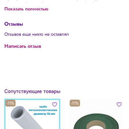
практичный способ декорирования стеблей для ростовых
Показать полностью
цветов
При нагревании строительным феном плотно обтягивает
необходимый диаметр трубы!
Отзывы
При необходимости возможно окрашивание!
Отзывов еще никто не оставлял
Цена указана за 1 метр!
Написать отзыв
Сопутствующие товары
-11%
-11%