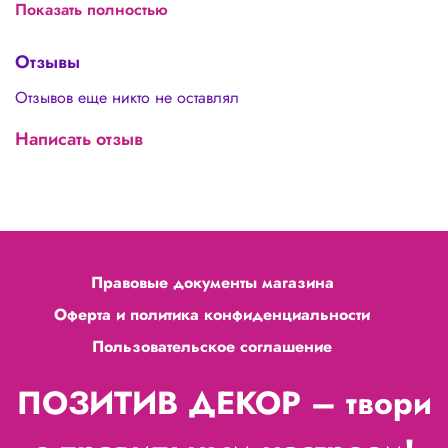
Показать полностью
Тейп лента используется:
Отзывы
при декорировании флористической проволоки для
стеблей цветов
Отзывов еще никто не оставлял
для устойчивости креплений композиций
для букетов и подарков
Написать отзыв
при изготовлении цветов
для творчества, связанного с бисером, бижутерией
Правовые документы магазина
Оферта и политика конфиденциальности
Пользовательское соглашение
ПОЗИТИВ ДЕКОР – твори