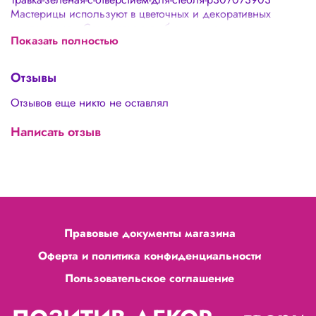
Мастерицы используют в цветочных и декоративных
композициях. Сочетается с любыми видами
Показать полностью
искусственных и живых растений. Отличное украшение
для ваших идей и задумок. - Не требует сложного ухода.
Можно просто промыть водой. - Долговечность.
Отзывы
Отзывов еще никто не оставлял
Написать отзыв
Правовые документы магазина
Оферта и политика конфиденциальности
Пользовательское соглашение