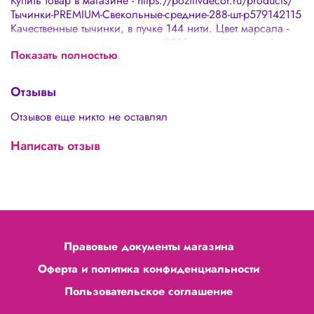
Купить товар в магазине - https://pozitivdecor.ru/products/
Тычинки-PREMIUM-Свекольные-средние-288-шт-p579142115
Качественные тычинки, в пучке 144 нити. Цвет марсала -
один из самых модных цветов 2015 года. На каждой нити
Показать полностью
с двух сторон сделана тычинка, всего 288 головок.
Ширина головки тычинки 1,5-2 мм.
Отзывы
Отзывов еще никто не оставлял
Написать отзыв
Правовые документы магазина
Оферта и политика конфиденциальности
Пользовательское соглашение